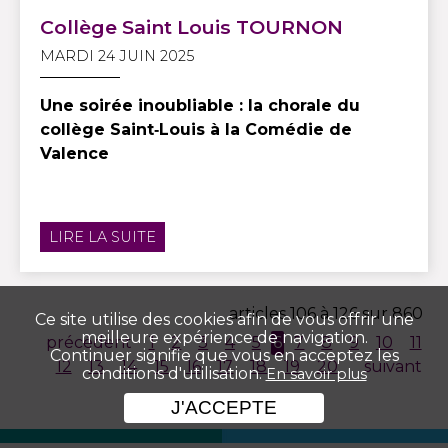
Collège Saint Louis TOURNON
MARDI 24 JUIN 2025
Une soirée inoubliable : la chorale du
collège Saint‑Louis à la Comédie de
Valence
LIRE LA SUITE
articles 106 à 126 sur 860
Ce site utilise des cookies afin de vous offrir une
meilleure expérience de navigation.
précédent
1
2
3
4
5
6
7
8
9
10
11
Continuer signifie que vous en acceptez les
12
13
14
15
16
17
18
19
20
...
suivant
conditions d'utilisation.
En savoir plus
J'ACCEPTE